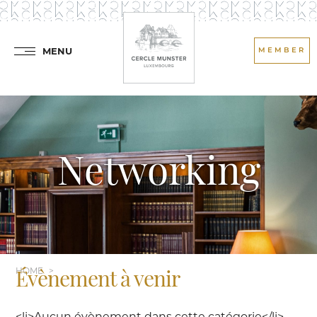
MENU
MEMBER
Networking
HOME
Évènement à venir
<li>Aucun évènement dans cette catégorie</li>