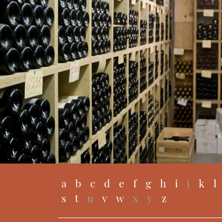
a
b
c
d
e
f
g
h
i
j
k
l
s
t
u
v
w
x
y
z