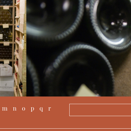
m
n
o
p
q
r