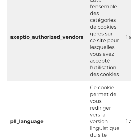
l’ensemble
des
catégories
de cookies
gérés sur
axeptio_authorized_vendors
1 an
ce site pour
lesquelles
vous avez
accepté
l’utilisation
des cookies
Ce cookie
permet de
vous
rediriger
vers la
pll_language
version
1 an
linguistique
du site