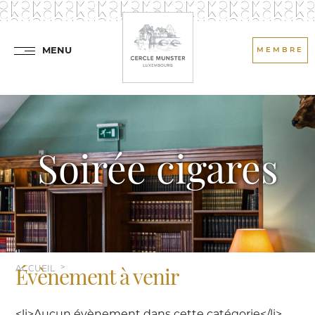
MENU
MEMBRE
Soirée cigares
ACCUEIL
Évènement à venir