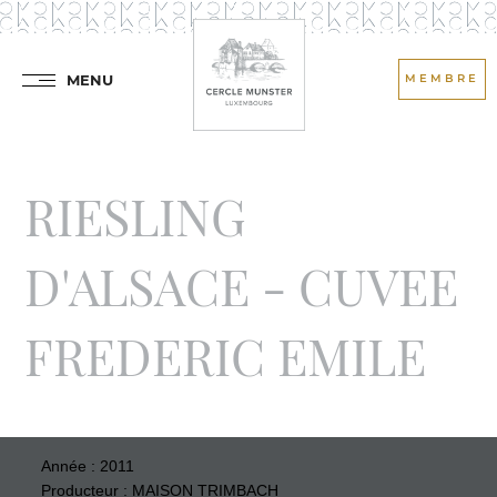
MENU
MEMBRE
RIESLING
D'ALSACE - CUVEE
FREDERIC EMILE
Année : 2011
Producteur : MAISON TRIMBACH