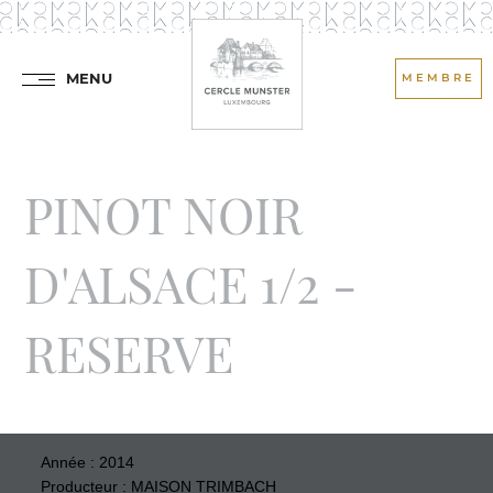
MENU
MEMBRE
PINOT NOIR
D'ALSACE 1/2 -
RESERVE
Année : 2014
Producteur : MAISON TRIMBACH