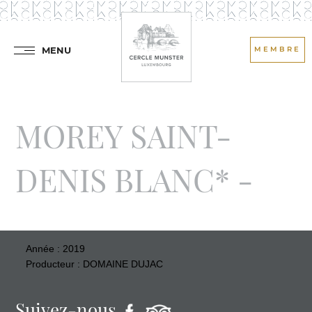
MENU
MEMBRE
MOREY SAINT-
DENIS BLANC* -
Année : 2019
Producteur : DOMAINE DUJAC