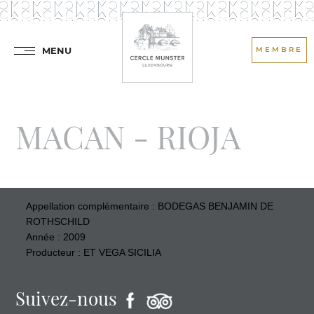
MENU
MEMBRE
MACAN - RIOJA
Appellation complémentaire : BODEGAS BENJAMIN DE
ROTHSCHILD
Année : 2009
Producteur : ET VEGA SICILIA
Suivez-nous