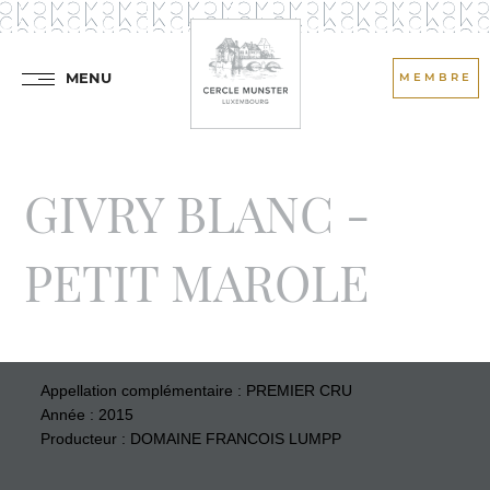
MENU
MEMBRE
GIVRY BLANC -
PETIT MAROLE
Appellation complémentaire : PREMIER CRU
Année : 2015
Producteur : DOMAINE FRANCOIS LUMPP