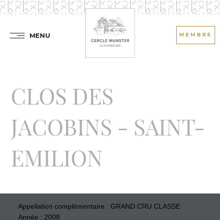
MENU
MEMBRE
CLOS DES
JACOBINS - SAINT-
EMILION
Appellation complémentaire : GRAND CRU CLASSE
Année : 2008