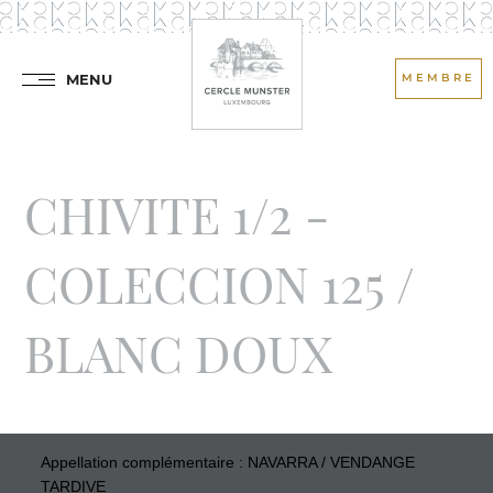
MENU
MEMBRE
CHIVITE 1/2 -
COLECCION 125 /
BLANC DOUX
Appellation complémentaire : NAVARRA / VENDANGE
TARDIVE