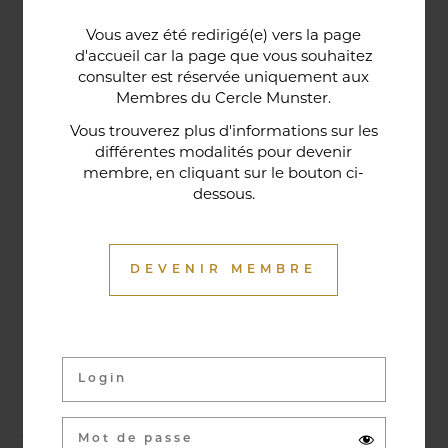
Une porte lorraine, vieille de deux siècles, témoin
Vous avez été redirigé(e) vers la page
historique de la maison, relie le bar au restaurant ;
d'accueil car la page que vous souhaitez
cette trace du passé rappelle la tradition du bien-
consulter est réservée uniquement aux
Membres du Cercle Munster.
être en ces lieux et de l'accueil chaleureux qui
contribuent à la réputation de l'établissement. Ce
Vous trouverez plus d'informations sur les
différentes modalités pour devenir
restaurant gastronomique a été entièrement
membre, en cliquant sur le bouton ci-
relooké en janvier 2020. Notre chef vous propose
dessous.
une cuisine de saison et des produits du marché
où l’accord mets et vins ne manqueront pas de
vous surprendre.
DEVENIR MEMBRE
Activités & évènements