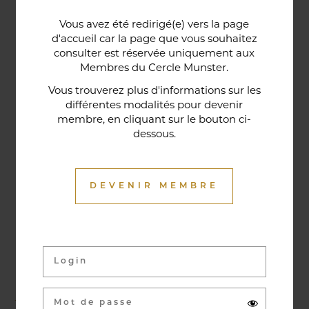
Une porte lorraine, vieille de deux siècles, témoin
Vous avez été redirigé(e) vers la page
historique de la maison, relie le bar au restaurant ;
d'accueil car la page que vous souhaitez
cette trace du passé rappelle la tradition du bien-
consulter est réservée uniquement aux
Membres du Cercle Munster.
être en ces lieux et de l'accueil chaleureux qui
contribuent à la réputation de l'établissement. Ce
Vous trouverez plus d'informations sur les
différentes modalités pour devenir
restaurant gastronomique a été entièrement
membre, en cliquant sur le bouton ci-
relooké en janvier 2020. Notre chef vous propose
dessous.
une cuisine de saison et des produits du marché
où l’accord mets et vins ne manqueront pas de
vous surprendre.
DEVENIR MEMBRE
Activités & évènements