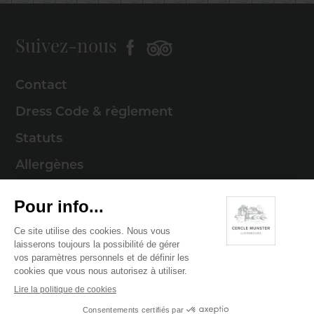
Suivez-nous
Contact
Dress Code & règlement
Statuts
Allergènes
Mentions légales
Politique de cookies
Politique de confidentialité
© 2026 Cercle Munster . Tous droits réservés
Digitalised by