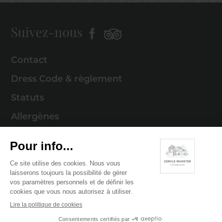
Suivez-nous
Contact
Dress Code & règlement
Statuts
Allergènes
Mentions légales
Politique de cookies
Politique de confidentialité
© 2026 Cercle Munster . Tous droits réservés
Digitalised by