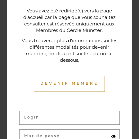
Une porte lorraine, vieille de deux siècles, témoin
Vous avez été redirigé(e) vers la page
historique de la maison, relie le bar au restaurant ;
d'accueil car la page que vous souhaitez
cette trace du passé rappelle la tradition du bien-
consulter est réservée uniquement aux
Membres du Cercle Munster.
être en ces lieux et de l'accueil chaleureux qui
contribuent à la réputation de l'établissement. Ce
Vous trouverez plus d'informations sur les
différentes modalités pour devenir
restaurant gastronomique a été entièrement
membre, en cliquant sur le bouton ci-
relooké en janvier 2020. Notre chef vous propose
dessous.
une cuisine de saison et des produits du marché
où l’accord mets et vins ne manqueront pas de
vous surprendre.
DEVENIR MEMBRE
Activités & évènements