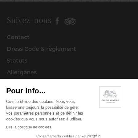
Suivez-nous
Contact
Dress Code & règlement
Statuts
Allergènes
Mentions légales
Politique de cookies
Politique de confidentialité
© 2026 Cercle Munster . Tous droits réservés
Digitalised by