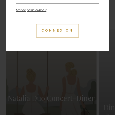
Expositions, conférences, visites, soirées culinaires
Mot de passe oublié ?
et autres activités, vous retrouverez les moments
de vie du Cercle à découvrir ici.
Natalia Duo Concert-Diner
Din