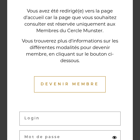
Une porte lorraine, vieille de deux siècles, témoin
Vous avez été redirigé(e) vers la page
historique de la maison, relie le bar au restaurant ;
d'accueil car la page que vous souhaitez
cette trace du passé rappelle la tradition du bien-
consulter est réservée uniquement aux
Membres du Cercle Munster.
être en ces lieux et de l'accueil chaleureux qui
contribuent à la réputation de l'établissement. Ce
Vous trouverez plus d'informations sur les
différentes modalités pour devenir
restaurant gastronomique a été entièrement
membre, en cliquant sur le bouton ci-
relooké en janvier 2020. Notre chef vous propose
dessous.
une cuisine de saison et des produits du marché
où l’accord mets et vins ne manqueront pas de
vous surprendre.
DEVENIR MEMBRE
Activités & évènements