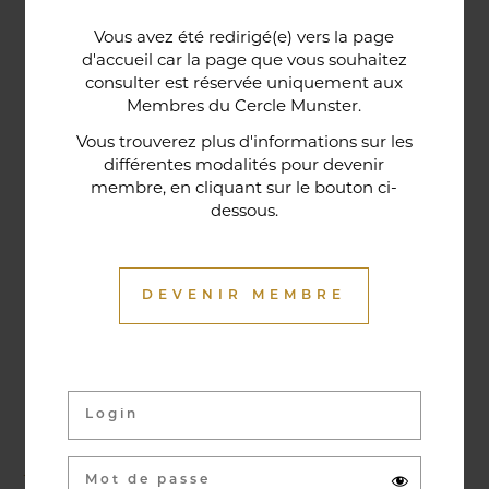
Une porte lorraine, vieille de deux siècles, témoin
Vous avez été redirigé(e) vers la page
historique de la maison, relie le bar au restaurant ;
d'accueil car la page que vous souhaitez
cette trace du passé rappelle la tradition du bien-
consulter est réservée uniquement aux
Membres du Cercle Munster.
être en ces lieux et de l'accueil chaleureux qui
contribuent à la réputation de l'établissement. Ce
Vous trouverez plus d'informations sur les
différentes modalités pour devenir
restaurant gastronomique a été entièrement
membre, en cliquant sur le bouton ci-
relooké en janvier 2020. Notre chef vous propose
dessous.
une cuisine de saison et des produits du marché
où l’accord mets et vins ne manqueront pas de
vous surprendre.
DEVENIR MEMBRE
Activités & évènements