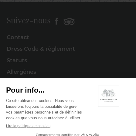
Suivez-nous
Contact
Dress Code & règlement
Statuts
Allergènes
Mentions légales
Politique de cookies
Politique de confidentialité
© 2026 Cercle Munster . Tous droits réservés
Digitalised by