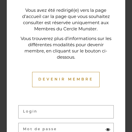
Une porte lorraine, vieille de deux siècles, témoin
Vous avez été redirigé(e) vers la page
historique de la maison, relie le bar au restaurant ;
d'accueil car la page que vous souhaitez
cette trace du passé rappelle la tradition du bien-
consulter est réservée uniquement aux
Membres du Cercle Munster.
être en ces lieux et de l'accueil chaleureux qui
contribuent à la réputation de l'établissement. Ce
Vous trouverez plus d'informations sur les
différentes modalités pour devenir
restaurant gastronomique a été entièrement
membre, en cliquant sur le bouton ci-
relooké en janvier 2020. Notre chef vous propose
dessous.
une cuisine de saison et des produits du marché
où l’accord mets et vins ne manqueront pas de
vous surprendre.
DEVENIR MEMBRE
Activités & évènements