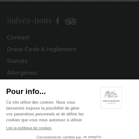
Suivez-nous
Contact
Dress Code & règlement
Statuts
Allergènes
Mentions légales
Politique de cookies
Politique de confidentialité
© 2026 Cercle Munster . Tous droits réservés
Digitalised by