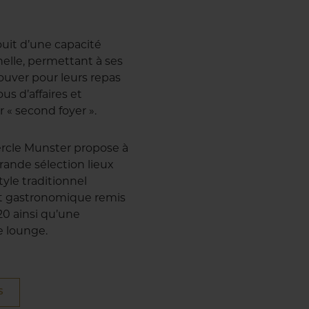
ouit d’une capacité
nelle, permettant à ses
uver pour leurs repas
us d’affaires et
r « second foyer ».
 Cercle Munster propose à
ande sélection lieux
style traditionnel
ant gastronomique remis
20 ainsi qu’une
e lounge.
S