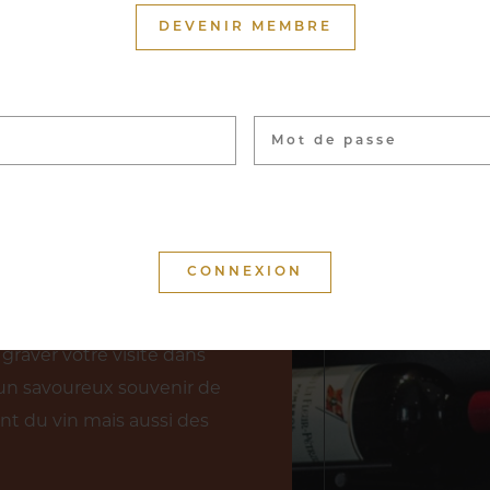
DEVENIR MEMBRE
uron du Cercle Munster
nces réparties sur près de
llant du petit producteur
icoles. La visite de notre
nt, ou accompagnée pour
 permettant d’explorer
nservés les vins les plus
graver votre visite dans
un savoureux souvenir de
nt du vin mais aussi des