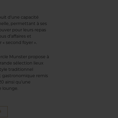
ouit d’une capacité
nelle, permettant à ses
uver pour leurs repas
us d’affaires et
r « second foyer ».
 Cercle Munster propose à
ande sélection lieux
style traditionnel
ant gastronomique remis
20 ainsi qu’une
e lounge.
S