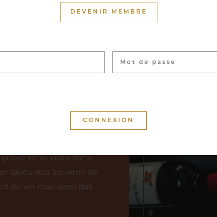
DEVENIR MEMBRE
uron du Cercle Munster
nces réparties sur près de
llant du petit producteur
icoles. La visite de notre
nt, ou accompagnée pour
 permettant d’explorer
nservés les vins les plus
graver votre visite dans
un savoureux souvenir de
nt du vin mais aussi des