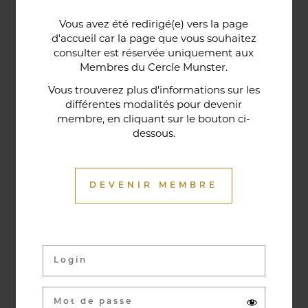
Une porte lorraine, vieille de deux siècles, témoin
Vous avez été redirigé(e) vers la page
historique de la maison, relie le bar au restaurant ;
d'accueil car la page que vous souhaitez
cette trace du passé rappelle la tradition du bien-
consulter est réservée uniquement aux
Membres du Cercle Munster.
être en ces lieux et de l'accueil chaleureux qui
contribuent à la réputation de l'établissement. Ce
Vous trouverez plus d'informations sur les
différentes modalités pour devenir
restaurant gastronomique a été entièrement
membre, en cliquant sur le bouton ci-
relooké en janvier 2020. Notre chef vous propose
dessous.
une cuisine de saison et des produits du marché
où l’accord mets et vins ne manqueront pas de
vous surprendre.
DEVENIR MEMBRE
Activités & évènements