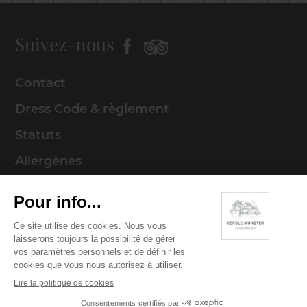
Suivez-nous
Contact
Dress Code & règlement
Statuts
Allergènes
Mentions légales
Politique de cookies
Politique de confidentialité
© 2026 Cercle Munster . Tous droits réservés
Digitalised by