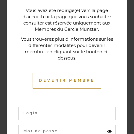
Une porte lorraine, vieille de deux siècles, témoin
Vous avez été redirigé(e) vers la page
historique de la maison, relie le bar au restaurant ;
d'accueil car la page que vous souhaitez
cette trace du passé rappelle la tradition du bien-
consulter est réservée uniquement aux
Membres du Cercle Munster.
être en ces lieux et de l'accueil chaleureux qui
contribuent à la réputation de l'établissement. Ce
Vous trouverez plus d'informations sur les
différentes modalités pour devenir
restaurant gastronomique a été entièrement
membre, en cliquant sur le bouton ci-
relooké en janvier 2020. Notre chef vous propose
dessous.
une cuisine de saison et des produits du marché
où l’accord mets et vins ne manqueront pas de
vous surprendre.
DEVENIR MEMBRE
Activités & évènements