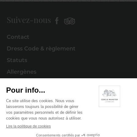
Suivez-nous
Contact
Dress Code & règlement
Statuts
Allergènes
Mentions légales
Politique de cookies
Politique de confidentialité
© 2026 Cercle Munster . Tous droits réservés
Digitalised by