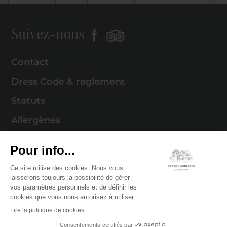
Suivez-nous
Contact
Dress Code & règlement
Statuts
Allergènes
Mentions légales
Politique de cookies
Politique de confidentialité
© 2026 Cercle Munster . Tous droits réservés
Digitalised by