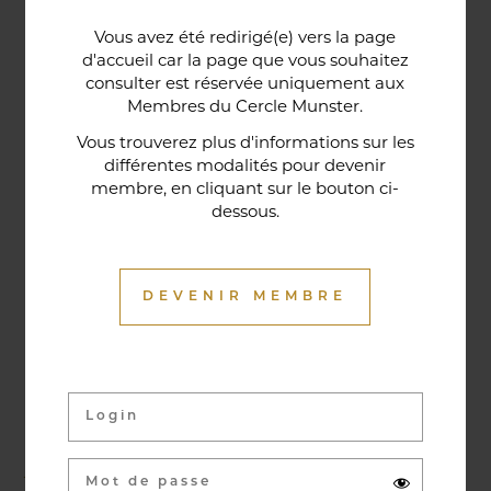
Une porte lorraine, vieille de deux siècles, témoin
Vous avez été redirigé(e) vers la page
historique de la maison, relie le bar au restaurant ;
d'accueil car la page que vous souhaitez
cette trace du passé rappelle la tradition du bien-
consulter est réservée uniquement aux
Membres du Cercle Munster.
être en ces lieux et de l'accueil chaleureux qui
contribuent à la réputation de l'établissement. Ce
Vous trouverez plus d'informations sur les
différentes modalités pour devenir
restaurant gastronomique a été entièrement
membre, en cliquant sur le bouton ci-
relooké en janvier 2020. Notre chef vous propose
dessous.
une cuisine de saison et des produits du marché
où l’accord mets et vins ne manqueront pas de
vous surprendre.
DEVENIR MEMBRE
Activités & évènements