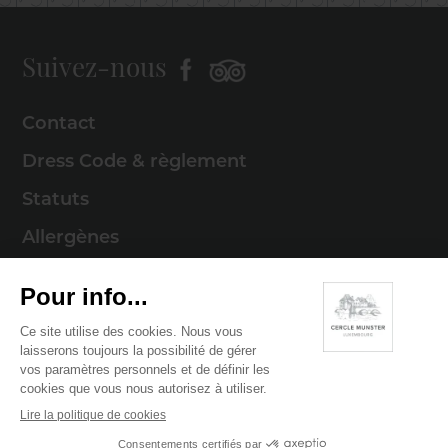
Suivez-nous
Contact
Dress Code & règlement
Statuts
Allergènes
Mentions légales
Politique de cookies
Politique de confidentialité
© 2026 Cercle Munster . Tous droits réservés
Digitalised by