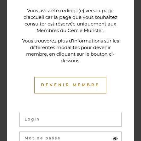
Une porte lorraine, vieille de deux siècles, témoin
Vous avez été redirigé(e) vers la page
historique de la maison, relie le bar au restaurant ;
d'accueil car la page que vous souhaitez
cette trace du passé rappelle la tradition du bien-
consulter est réservée uniquement aux
Membres du Cercle Munster.
être en ces lieux et de l'accueil chaleureux qui
contribuent à la réputation de l'établissement. Ce
Vous trouverez plus d'informations sur les
différentes modalités pour devenir
restaurant gastronomique a été entièrement
membre, en cliquant sur le bouton ci-
relooké en janvier 2020. Notre chef vous propose
dessous.
une cuisine de saison et des produits du marché
où l’accord mets et vins ne manqueront pas de
vous surprendre.
DEVENIR MEMBRE
Activités & évènements