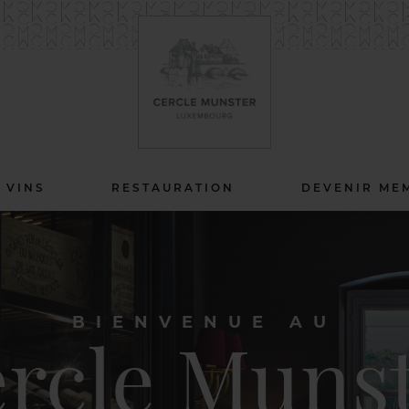
 VINS
RESTAURATION
DEVENIR ME
BIENVENUE AU
rcle Muns