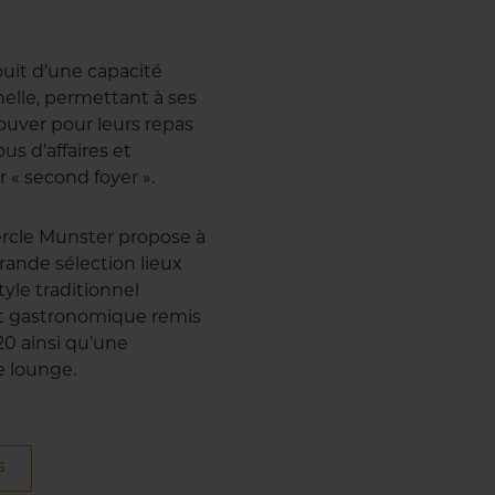
ouit d’une capacité
nelle, permettant à ses
uver pour leurs repas
us d’affaires et
r « second foyer ».
 Cercle Munster propose à
ande sélection lieux
style traditionnel
ant gastronomique remis
20 ainsi qu’une
e lounge.
S