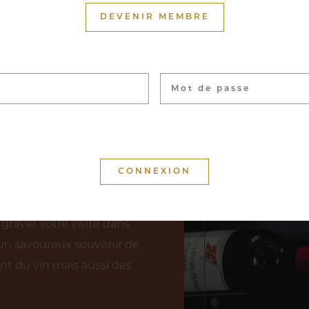
DEVENIR MEMBRE
uron du Cercle Munster
nces réparties sur près de
llant du petit producteur
icoles. La visite de notre
nt, ou accompagnée pour
 permettant d’explorer
nservés les vins les plus
graver votre visite dans
un savoureux souvenir de
nt du vin mais aussi des