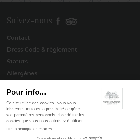
Suivez-nous
Contact
Dress Code & règlement
Statuts
Allergènes
Mentions légales
Politique de cookies
Politique de confidentialité
© 2026 Cercle Munster . Tous droits réservés
Digitalised by