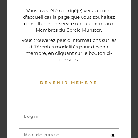
Une porte lorraine, vieille de deux siècles, témoin
Vous avez été redirigé(e) vers la page
historique de la maison, relie le bar au restaurant ;
d'accueil car la page que vous souhaitez
cette trace du passé rappelle la tradition du bien-
consulter est réservée uniquement aux
Membres du Cercle Munster.
être en ces lieux et de l'accueil chaleureux qui
contribuent à la réputation de l'établissement. Ce
Vous trouverez plus d'informations sur les
différentes modalités pour devenir
restaurant gastronomique a été entièrement
membre, en cliquant sur le bouton ci-
relooké en janvier 2020. Notre chef vous propose
dessous.
une cuisine de saison et des produits du marché
où l’accord mets et vins ne manqueront pas de
vous surprendre.
DEVENIR MEMBRE
Activités & évènements