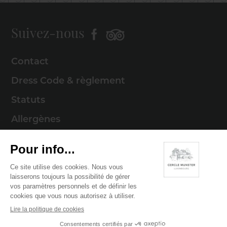
Suivez-nous
Contact
Dress Code & règlement
Statuts
Allergènes
Mentions légales
Politique de cookies
Politique de confidentialité
© 2026 Cercle Munster . Tous droits réservés
Digitalised by