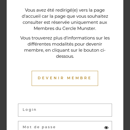
Une porte lorraine, vieille de deux siècles, témoin
Vous avez été redirigé(e) vers la page
historique de la maison, relie le bar au restaurant ;
d'accueil car la page que vous souhaitez
cette trace du passé rappelle la tradition du bien-
consulter est réservée uniquement aux
Membres du Cercle Munster.
être en ces lieux et de l'accueil chaleureux qui
contribuent à la réputation de l'établissement. Ce
Vous trouverez plus d'informations sur les
différentes modalités pour devenir
restaurant gastronomique a été entièrement
membre, en cliquant sur le bouton ci-
relooké en janvier 2020. Notre chef vous propose
dessous.
une cuisine de saison et des produits du marché
où l’accord mets et vins ne manqueront pas de
vous surprendre.
DEVENIR MEMBRE
Activités & évènements