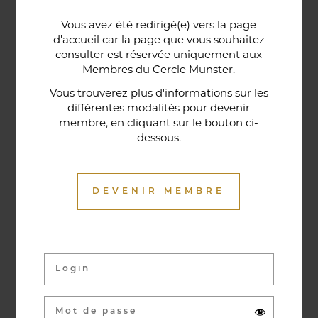
Une porte lorraine, vieille de deux siècles, témoin
Vous avez été redirigé(e) vers la page
historique de la maison, relie le bar au restaurant ;
d'accueil car la page que vous souhaitez
cette trace du passé rappelle la tradition du bien-
consulter est réservée uniquement aux
Membres du Cercle Munster.
être en ces lieux et de l'accueil chaleureux qui
contribuent à la réputation de l'établissement. Ce
Vous trouverez plus d'informations sur les
différentes modalités pour devenir
restaurant gastronomique a été entièrement
membre, en cliquant sur le bouton ci-
relooké en janvier 2020. Notre chef vous propose
dessous.
une cuisine de saison et des produits du marché
où l’accord mets et vins ne manqueront pas de
vous surprendre.
DEVENIR MEMBRE
Activités & évènements