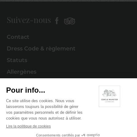
Suivez-nous
Contact
Dress Code & règlement
Statuts
Allergènes
Mentions légales
Politique de cookies
Politique de confidentialité
© 2026 Cercle Munster . Tous droits réservés
Digitalised by