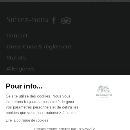
Suivez-nous
Contact
Dress Code & règlement
Statuts
Allergènes
Mentions légales
Politique de cookies
Politique de confidentialité
© 2026 Cercle Munster . Tous droits réservés
Digitalised by