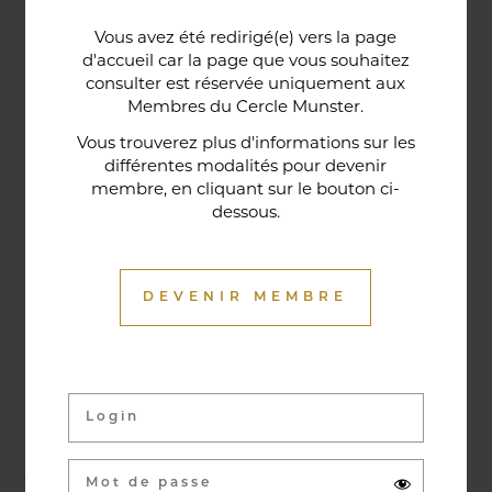
Une porte lorraine, vieille de deux siècles, témoin
Vous avez été redirigé(e) vers la page
historique de la maison, relie le bar au restaurant ;
d'accueil car la page que vous souhaitez
cette trace du passé rappelle la tradition du bien-
consulter est réservée uniquement aux
Membres du Cercle Munster.
être en ces lieux et de l'accueil chaleureux qui
contribuent à la réputation de l'établissement. Ce
Vous trouverez plus d'informations sur les
différentes modalités pour devenir
restaurant gastronomique a été entièrement
membre, en cliquant sur le bouton ci-
relooké en janvier 2020. Notre chef vous propose
dessous.
une cuisine de saison et des produits du marché
où l’accord mets et vins ne manqueront pas de
vous surprendre.
DEVENIR MEMBRE
Activités & évènements