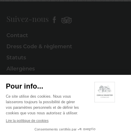
Suivez-nous
Contact
Dress Code & règlement
Statuts
Allergènes
Mentions légales
Politique de cookies
Politique de confidentialité
© 2026 Cercle Munster . Tous droits réservés
Digitalised by