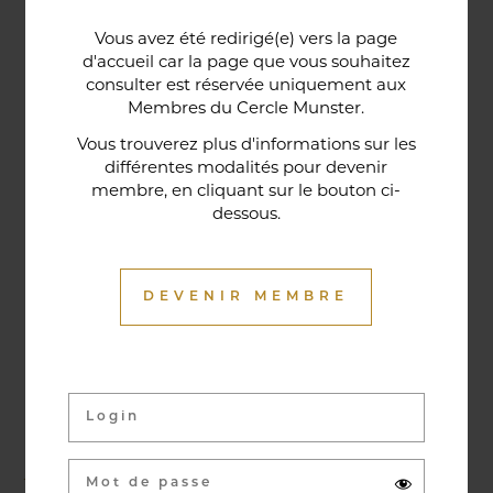
Une porte lorraine, vieille de deux siècles, témoin
Vous avez été redirigé(e) vers la page
historique de la maison, relie le bar au restaurant ;
d'accueil car la page que vous souhaitez
cette trace du passé rappelle la tradition du bien-
consulter est réservée uniquement aux
Membres du Cercle Munster.
être en ces lieux et de l'accueil chaleureux qui
contribuent à la réputation de l'établissement. Ce
Vous trouverez plus d'informations sur les
différentes modalités pour devenir
restaurant gastronomique a été entièrement
membre, en cliquant sur le bouton ci-
relooké en janvier 2020. Notre chef vous propose
dessous.
une cuisine de saison et des produits du marché
où l’accord mets et vins ne manqueront pas de
vous surprendre.
DEVENIR MEMBRE
Activités & évènements