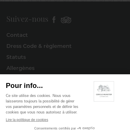
Suivez-nous
Contact
Dress Code & règlement
Statuts
Allergènes
Mentions légales
Politique de cookies
Politique de confidentialité
© 2026 Cercle Munster . Tous droits réservés
Digitalised by