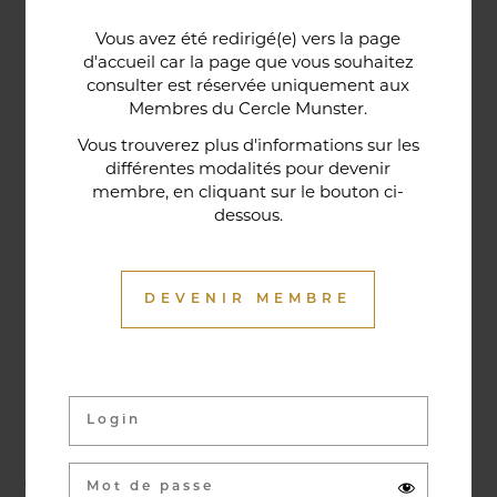
Une porte lorraine, vieille de deux siècles, témoin
Vous avez été redirigé(e) vers la page
historique de la maison, relie le bar au restaurant ;
d'accueil car la page que vous souhaitez
cette trace du passé rappelle la tradition du bien-
consulter est réservée uniquement aux
Membres du Cercle Munster.
être en ces lieux et de l'accueil chaleureux qui
contribuent à la réputation de l'établissement. Ce
Vous trouverez plus d'informations sur les
différentes modalités pour devenir
restaurant gastronomique a été entièrement
membre, en cliquant sur le bouton ci-
relooké en janvier 2020. Notre chef vous propose
dessous.
une cuisine de saison et des produits du marché
où l’accord mets et vins ne manqueront pas de
vous surprendre.
DEVENIR MEMBRE
Activités & évènements