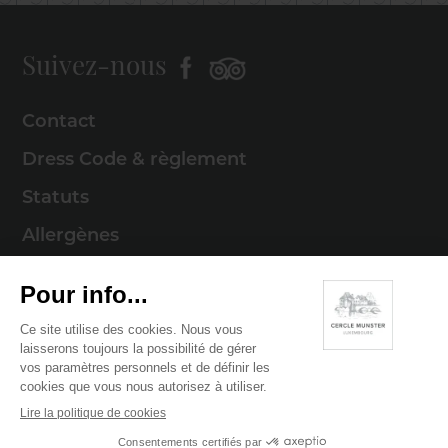
Suivez-nous
Contact
Dress Code & règlement
Statuts
Allergènes
Mentions légales
Politique de cookies
Politique de confidentialité
© 2026 Cercle Munster . Tous droits réservés
Digitalised by