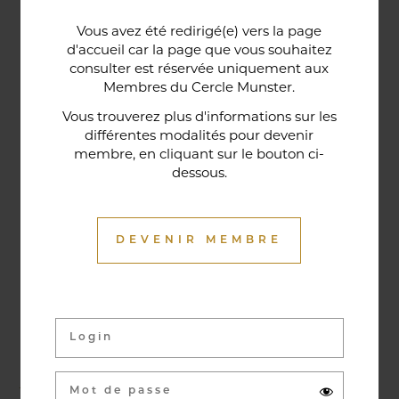
Une porte lorraine, vieille de deux siècles, témoin
Vous avez été redirigé(e) vers la page
historique de la maison, relie le bar au restaurant ;
d'accueil car la page que vous souhaitez
cette trace du passé rappelle la tradition du bien-
consulter est réservée uniquement aux
Membres du Cercle Munster.
être en ces lieux et de l'accueil chaleureux qui
contribuent à la réputation de l'établissement. Ce
Vous trouverez plus d'informations sur les
différentes modalités pour devenir
restaurant gastronomique a été entièrement
membre, en cliquant sur le bouton ci-
relooké en janvier 2020. Notre chef vous propose
dessous.
une cuisine de saison et des produits du marché
où l’accord mets et vins ne manqueront pas de
vous surprendre.
DEVENIR MEMBRE
Activités & évènements