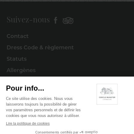
Suivez-nous
Contact
Dress Code & règlement
Statuts
Allergènes
Mentions légales
Politique de cookies
Politique de confidentialité
© 2026 Cercle Munster . Tous droits réservés
Digitalised by