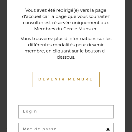
Une porte lorraine, vieille de deux siècles, témoin
Vous avez été redirigé(e) vers la page
historique de la maison, relie le bar au restaurant ;
d'accueil car la page que vous souhaitez
cette trace du passé rappelle la tradition du bien-
consulter est réservée uniquement aux
Membres du Cercle Munster.
être en ces lieux et de l'accueil chaleureux qui
contribuent à la réputation de l'établissement. Ce
Vous trouverez plus d'informations sur les
différentes modalités pour devenir
restaurant gastronomique a été entièrement
membre, en cliquant sur le bouton ci-
relooké en janvier 2020. Notre chef vous propose
dessous.
une cuisine de saison et des produits du marché
où l’accord mets et vins ne manqueront pas de
vous surprendre.
DEVENIR MEMBRE
Activités & évènements