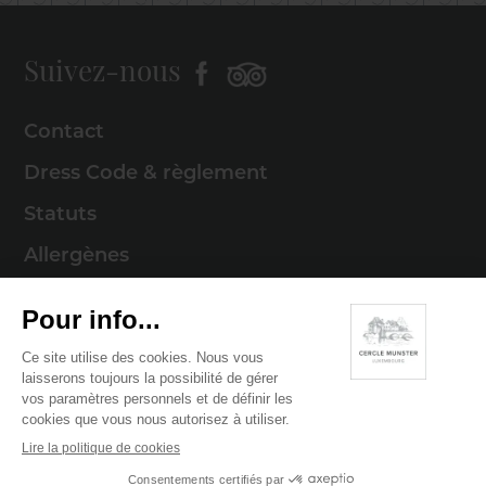
Suivez-nous
Contact
Dress Code & règlement
Statuts
Allergènes
Mentions légales
Politique de cookies
Politique de confidentialité
© 2026 Cercle Munster . Tous droits réservés
Digitalised by