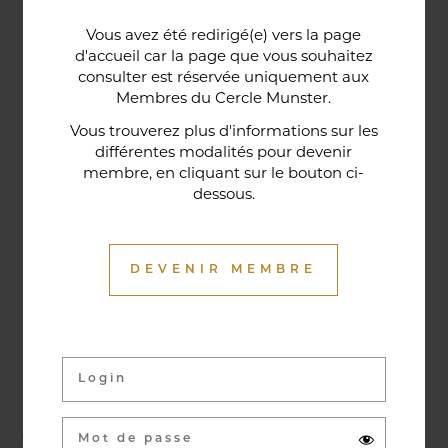
Une porte lorraine, vieille de deux siècles, témoin
Vous avez été redirigé(e) vers la page
historique de la maison, relie le bar au restaurant ;
d'accueil car la page que vous souhaitez
cette trace du passé rappelle la tradition du bien-
consulter est réservée uniquement aux
Membres du Cercle Munster.
être en ces lieux et de l'accueil chaleureux qui
contribuent à la réputation de l'établissement. Ce
Vous trouverez plus d'informations sur les
différentes modalités pour devenir
restaurant gastronomique a été entièrement
membre, en cliquant sur le bouton ci-
relooké en janvier 2020. Notre chef vous propose
dessous.
une cuisine de saison et des produits du marché
où l’accord mets et vins ne manqueront pas de
vous surprendre.
DEVENIR MEMBRE
Activités & évènements