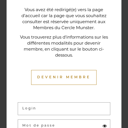
Une porte lorraine, vieille de deux siècles, témoin
Vous avez été redirigé(e) vers la page
historique de la maison, relie le bar au restaurant ;
d'accueil car la page que vous souhaitez
cette trace du passé rappelle la tradition du bien-
consulter est réservée uniquement aux
Membres du Cercle Munster.
être en ces lieux et de l'accueil chaleureux qui
contribuent à la réputation de l'établissement. Ce
Vous trouverez plus d'informations sur les
différentes modalités pour devenir
restaurant gastronomique a été entièrement
membre, en cliquant sur le bouton ci-
relooké en janvier 2020. Notre chef vous propose
dessous.
une cuisine de saison et des produits du marché
où l’accord mets et vins ne manqueront pas de
vous surprendre.
DEVENIR MEMBRE
Activités & évènements