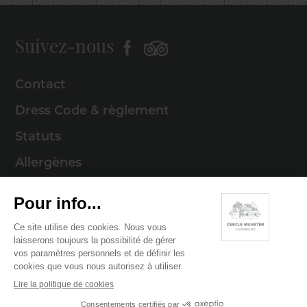
Suivez-nous
Contact
Dress Code & règlement
Statuts
Allergènes
Mentions légales
Politique de cookies
Politique de confidentialité
© 2026 Cercle Munster . Tous droits réservés
Digitalised by