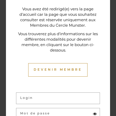
Une porte lorraine, vieille de deux siècles, témoin
Vous avez été redirigé(e) vers la page
historique de la maison, relie le bar au restaurant ;
d'accueil car la page que vous souhaitez
cette trace du passé rappelle la tradition du bien-
consulter est réservée uniquement aux
Membres du Cercle Munster.
être en ces lieux et de l'accueil chaleureux qui
contribuent à la réputation de l'établissement. Ce
Vous trouverez plus d'informations sur les
différentes modalités pour devenir
restaurant gastronomique a été entièrement
membre, en cliquant sur le bouton ci-
relooké en janvier 2020. Notre chef vous propose
dessous.
une cuisine de saison et des produits du marché
où l’accord mets et vins ne manqueront pas de
vous surprendre.
DEVENIR MEMBRE
Activités & évènements