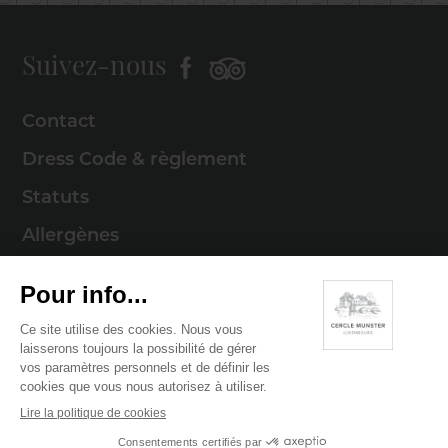
Suivez-nous
Contact
Dress Code & règlement
Statuts
Allergènes
Mentions légales
Politique de cookies
Politique de confidentialité
© 2026 Cercle Munster . Tous droits réservés
Digitalised by