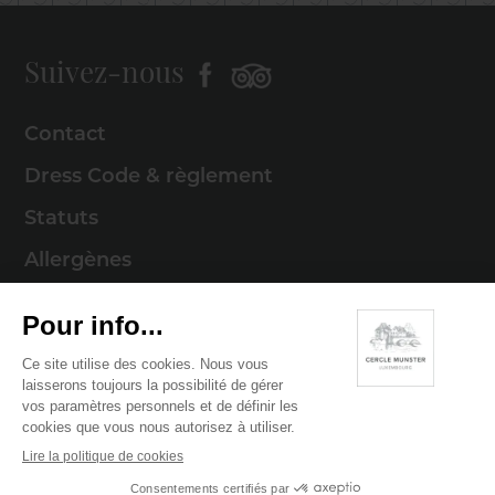
Suivez-nous
Contact
Dress Code & règlement
Statuts
Allergènes
Mentions légales
Politique de cookies
Politique de confidentialité
© 2026 Cercle Munster . Tous droits réservés
Digitalised by