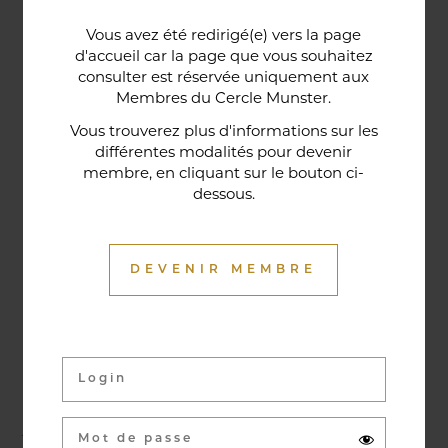
Une porte lorraine, vieille de deux siècles, témoin
Vous avez été redirigé(e) vers la page
historique de la maison, relie le bar au restaurant ;
d'accueil car la page que vous souhaitez
cette trace du passé rappelle la tradition du bien-
consulter est réservée uniquement aux
Membres du Cercle Munster.
être en ces lieux et de l'accueil chaleureux qui
contribuent à la réputation de l'établissement. Ce
Vous trouverez plus d'informations sur les
différentes modalités pour devenir
restaurant gastronomique a été entièrement
membre, en cliquant sur le bouton ci-
relooké en janvier 2020. Notre chef vous propose
dessous.
une cuisine de saison et des produits du marché
où l’accord mets et vins ne manqueront pas de
vous surprendre.
DEVENIR MEMBRE
Activités & évènements