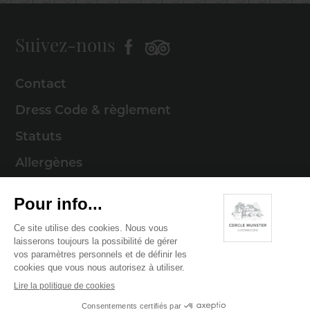
Suivez-nous
Contact
Dress Code & règlement
Statuts
Allergènes
Mentions légales
Politique de cookies
Politique de confidentialité
© 2026 Cercle Munster . Tous droits réservés
Digitalised by