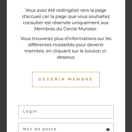
Une porte lorraine, vieille de deux siècles, témoin
Vous avez été redirigé(e) vers la page
historique de la maison, relie le bar au restaurant ;
d'accueil car la page que vous souhaitez
cette trace du passé rappelle la tradition du bien-
consulter est réservée uniquement aux
Membres du Cercle Munster.
être en ces lieux et de l'accueil chaleureux qui
contribuent à la réputation de l'établissement. Ce
Vous trouverez plus d'informations sur les
différentes modalités pour devenir
restaurant gastronomique a été entièrement
membre, en cliquant sur le bouton ci-
relooké en janvier 2020. Notre chef vous propose
dessous.
une cuisine de saison et des produits du marché
où l’accord mets et vins ne manqueront pas de
vous surprendre.
DEVENIR MEMBRE
Activités & évènements