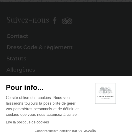
Suivez-nous
Contact
Dress Code & règlement
Statuts
Allergènes
Mentions légales
Politique de cookies
Politique de confidentialité
© 2026 Cercle Munster . Tous droits réservés
Digitalised by