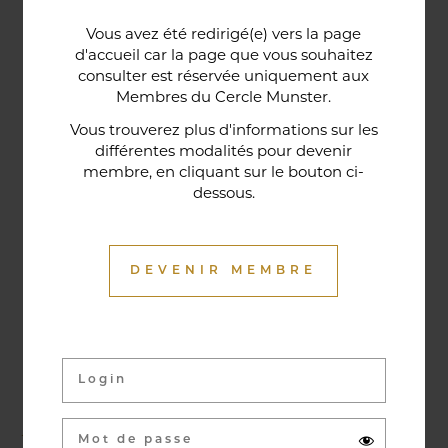
Une porte lorraine, vieille de deux siècles, témoin
Vous avez été redirigé(e) vers la page
historique de la maison, relie le bar au restaurant ;
d'accueil car la page que vous souhaitez
cette trace du passé rappelle la tradition du bien-
consulter est réservée uniquement aux
Membres du Cercle Munster.
être en ces lieux et de l'accueil chaleureux qui
contribuent à la réputation de l'établissement. Ce
Vous trouverez plus d'informations sur les
différentes modalités pour devenir
restaurant gastronomique a été entièrement
membre, en cliquant sur le bouton ci-
relooké en janvier 2020. Notre chef vous propose
dessous.
une cuisine de saison et des produits du marché
où l’accord mets et vins ne manqueront pas de
vous surprendre.
DEVENIR MEMBRE
Activités & évènements