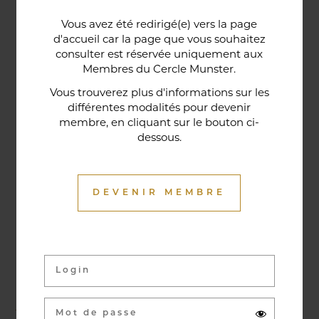
Une porte lorraine, vieille de deux siècles, témoin
Vous avez été redirigé(e) vers la page
historique de la maison, relie le bar au restaurant ;
d'accueil car la page que vous souhaitez
cette trace du passé rappelle la tradition du bien-
consulter est réservée uniquement aux
Membres du Cercle Munster.
être en ces lieux et de l'accueil chaleureux qui
contribuent à la réputation de l'établissement. Ce
Vous trouverez plus d'informations sur les
différentes modalités pour devenir
restaurant gastronomique a été entièrement
membre, en cliquant sur le bouton ci-
relooké en janvier 2020. Notre chef vous propose
dessous.
une cuisine de saison et des produits du marché
où l’accord mets et vins ne manqueront pas de
vous surprendre.
DEVENIR MEMBRE
Activités & évènements