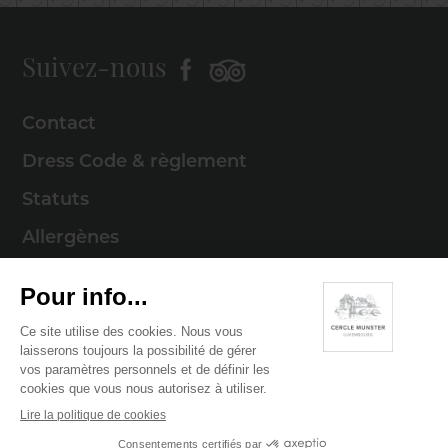
Suivez-nous
Contact
Dress Code & règlement
Statuts
Allergènes
Mentions légales
Politique de cookies
Politique de confidentialité
© 2026 Cercle Munster . Tous droits réservés
Digitalised by