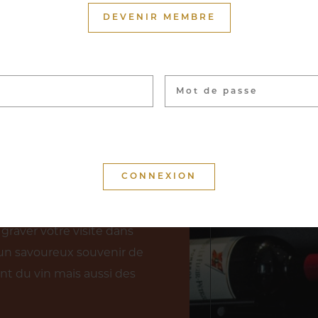
DEVENIR MEMBRE
uron du Cercle Munster
nces réparties sur près de
llant du petit producteur
icoles. La visite de notre
nt, ou accompagnée pour
 permettant d’explorer
nservés les vins les plus
graver votre visite dans
un savoureux souvenir de
nt du vin mais aussi des