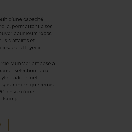
ouit d’une capacité
nelle, permettant à ses
uver pour leurs repas
us d’affaires et
r « second foyer ».
 Cercle Munster propose à
ande sélection lieux
style traditionnel
ant gastronomique remis
20 ainsi qu’une
e lounge.
S