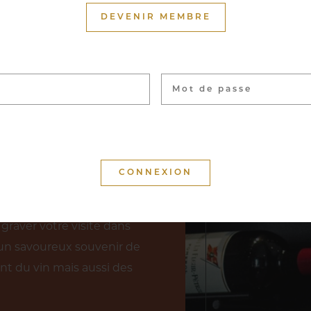
DEVENIR MEMBRE
uron du Cercle Munster
nces réparties sur près de
llant du petit producteur
icoles. La visite de notre
nt, ou accompagnée pour
 permettant d’explorer
nservés les vins les plus
graver votre visite dans
un savoureux souvenir de
nt du vin mais aussi des