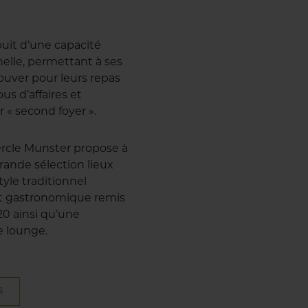
ouit d’une capacité
nelle, permettant à ses
uver pour leurs repas
us d’affaires et
r « second foyer ».
 Cercle Munster propose à
ande sélection lieux
style traditionnel
ant gastronomique remis
20 ainsi qu’une
e lounge.
S