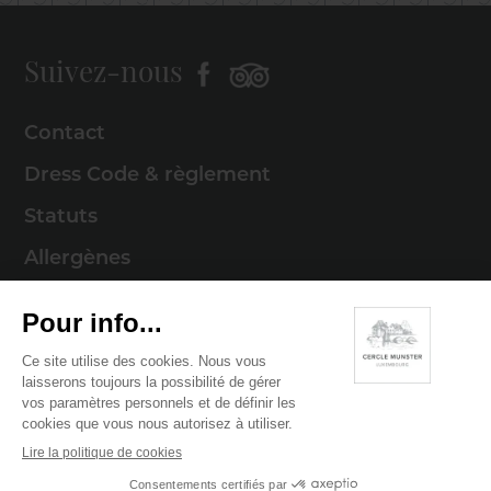
Suivez-nous
Contact
Dress Code & règlement
Statuts
Allergènes
Mentions légales
Politique de cookies
Politique de confidentialité
© 2026 Cercle Munster . Tous droits réservés
Digitalised by