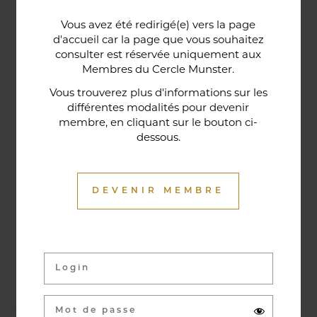
Une porte lorraine, vieille de deux siècles, témoin
Vous avez été redirigé(e) vers la page
historique de la maison, relie le bar au restaurant ;
d'accueil car la page que vous souhaitez
cette trace du passé rappelle la tradition du bien-
consulter est réservée uniquement aux
Membres du Cercle Munster.
être en ces lieux et de l'accueil chaleureux qui
contribuent à la réputation de l'établissement. Ce
Vous trouverez plus d'informations sur les
différentes modalités pour devenir
restaurant gastronomique a été entièrement
membre, en cliquant sur le bouton ci-
relooké en janvier 2020. Notre chef vous propose
dessous.
une cuisine de saison et des produits du marché
où l’accord mets et vins ne manqueront pas de
vous surprendre.
DEVENIR MEMBRE
Activités & évènements