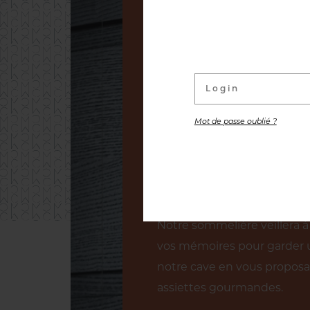
La cave à vin, véritable fle
abrite quelques 1500 référe
40 000 bouteilles de vins a
aux plus grandes maisons vit
cave peut se faire libreme
Mot de passe oublié ?
une découverte commentée
jusqu’aux recoins où sont co
rares de notre collection.
Notre sommelière veillera à 
vos mémoires pour garder 
notre cave en vous proposa
assiettes gourmandes.