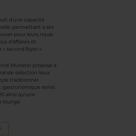
ouit d’une capacité
nelle, permettant à ses
uver pour leurs repas
us d’affaires et
r « second foyer ».
 Cercle Munster propose à
ande sélection lieux
style traditionnel
ant gastronomique remis
20 ainsi qu’une
e lounge.
S