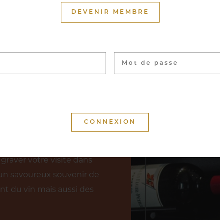
DEVENIR MEMBRE
uron du Cercle Munster
nces réparties sur près de
llant du petit producteur
icoles. La visite de notre
nt, ou accompagnée pour
 permettant d’explorer
nservés les vins les plus
graver votre visite dans
un savoureux souvenir de
nt du vin mais aussi des