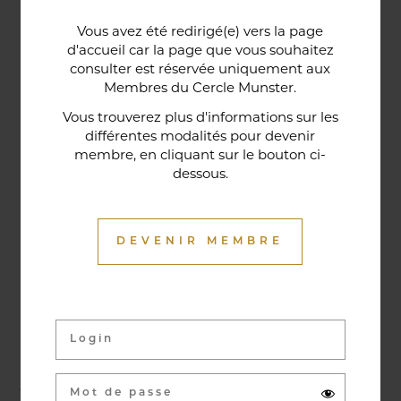
Une porte lorraine, vieille de deux siècles, témoin
Vous avez été redirigé(e) vers la page
historique de la maison, relie le bar au restaurant ;
d'accueil car la page que vous souhaitez
cette trace du passé rappelle la tradition du bien-
consulter est réservée uniquement aux
Membres du Cercle Munster.
être en ces lieux et de l'accueil chaleureux qui
contribuent à la réputation de l'établissement. Ce
Vous trouverez plus d'informations sur les
différentes modalités pour devenir
restaurant gastronomique a été entièrement
membre, en cliquant sur le bouton ci-
relooké en janvier 2020. Notre chef vous propose
dessous.
une cuisine de saison et des produits du marché
où l’accord mets et vins ne manqueront pas de
vous surprendre.
DEVENIR MEMBRE
Activités & évènements