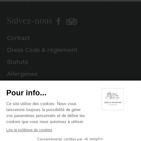
Suivez-nous
Contact
Dress Code & règlement
Statuts
Allergènes
Mentions légales
Politique de cookies
Politique de confidentialité
© 2026 Cercle Munster . Tous droits réservés
Digitalised by