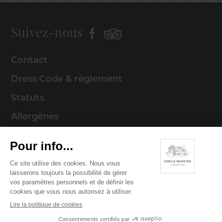
Suivez-nous
Contact
Dress Code & règlement
Statuts
Allergènes
Mentions légales
Politique de cookies
Politique de confidentialité
© 2026 Cercle Munster . Tous droits réservés
Digitalised by