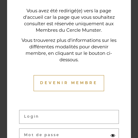
Une porte lorraine, vieille de deux siècles, témoin
Vous avez été redirigé(e) vers la page
historique de la maison, relie le bar au restaurant ;
d'accueil car la page que vous souhaitez
cette trace du passé rappelle la tradition du bien-
consulter est réservée uniquement aux
Membres du Cercle Munster.
être en ces lieux et de l'accueil chaleureux qui
contribuent à la réputation de l'établissement. Ce
Vous trouverez plus d'informations sur les
différentes modalités pour devenir
restaurant gastronomique a été entièrement
membre, en cliquant sur le bouton ci-
relooké en janvier 2020. Notre chef vous propose
dessous.
une cuisine de saison et des produits du marché
où l’accord mets et vins ne manqueront pas de
vous surprendre.
DEVENIR MEMBRE
Activités & évènements