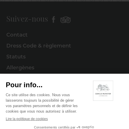
Suivez-nous
Contact
Dress Code & règlement
Statuts
Allergènes
Mentions légales
Politique de cookies
Politique de confidentialité
© 2026 Cercle Munster . Tous droits réservés
Digitalised by