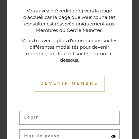
Une porte lorraine, vieille de deux siècles, témoin
Vous avez été redirigé(e) vers la page
historique de la maison, relie le bar au restaurant ;
d'accueil car la page que vous souhaitez
cette trace du passé rappelle la tradition du bien-
consulter est réservée uniquement aux
Membres du Cercle Munster.
être en ces lieux et de l'accueil chaleureux qui
contribuent à la réputation de l'établissement. Ce
Vous trouverez plus d'informations sur les
différentes modalités pour devenir
restaurant gastronomique a été entièrement
membre, en cliquant sur le bouton ci-
relooké en janvier 2020. Notre chef vous propose
dessous.
une cuisine de saison et des produits du marché
où l’accord mets et vins ne manqueront pas de
vous surprendre.
DEVENIR MEMBRE
Activités & évènements